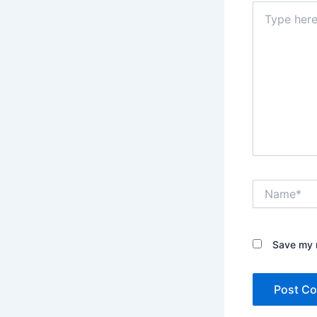
Type
here..
Name*
Save my n