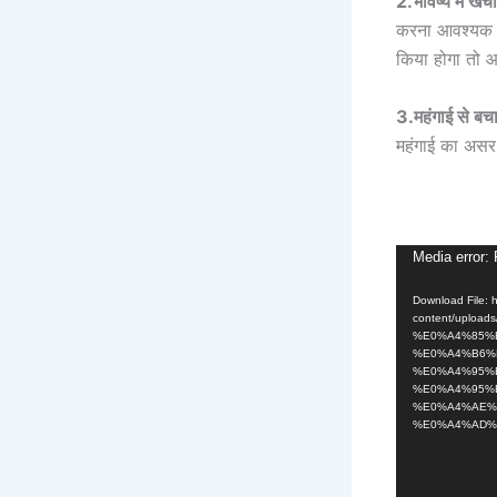
2.भविष्य में खर्
करना आवश्यक ची
किया होगा तो 
3.महंगाई से बच
महंगाई का अस
Video
Media error: 
Player
Download File: 
content/upl
%E0%A4%85%
%E0%A4%B6%
%E0%A4%95%
%E0%A4%95%
%E0%A4%AE%
%E0%A4%AD%