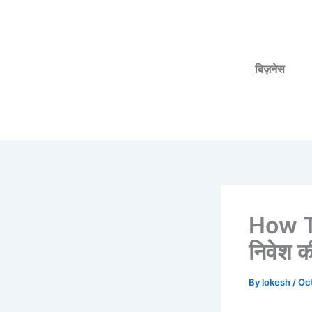
Skip
to
content
बिज़नेस
How T
निवेश की
By
lokesh
/
Oc