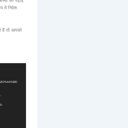
्चों की पढ़ाई
 में निवेश
े हैं तो आपको
%E0%A4%BE-
-
0-